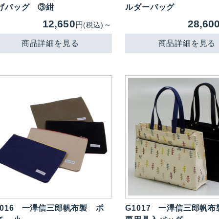
げバッグ ③紺
ルダーバッグ
12,650
28,60
円
～
(税込)
商品詳細を見る
商品詳細を見る
016
一澤信三郎帆布製 ポ
G1017
一澤信三郎帆布