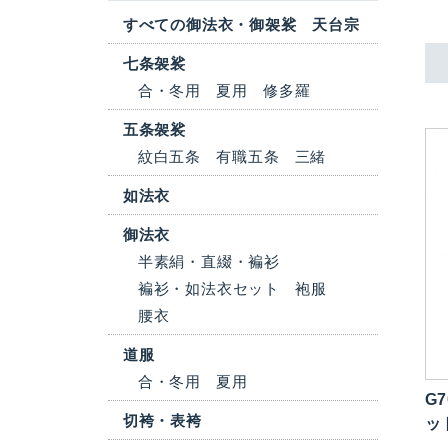
すべての御法衣・御袈裟 天台宗
七条袈裟
合・冬用
夏用
修多羅
五条袈裟
紋白五条
有職五条
三緒
如法衣
御法衣
半素絹・直綴・褊衫
褊衫・如法衣セット
袍服
腰衣
道服
合・冬用
夏用
G7
切袴・表袴
ッ