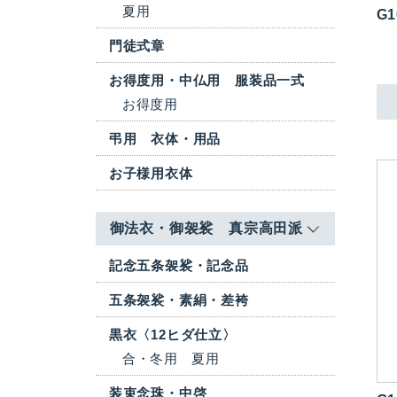
夏用
G1
門徒式章
お得度用・中仏用 服装品一式
お得度用
弔用 衣体・用品
お子様用衣体
御法衣・御袈裟 真宗高田派
記念五条袈裟・記念品
五条袈裟・素絹・差袴
黒衣〈12ヒダ仕立〉
合・冬用
夏用
装束念珠・中啓