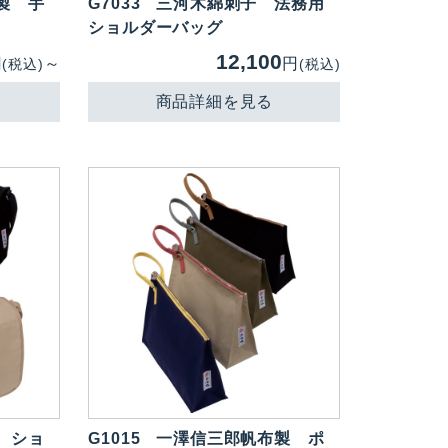
製 手
G7033
三河木綿刺子 法務用
ショルダーバッグ
12,100
円
～
円
(税込)
(税込)
商品詳細を見る
 ショ
G1015
一澤信三郎帆布製 ポ