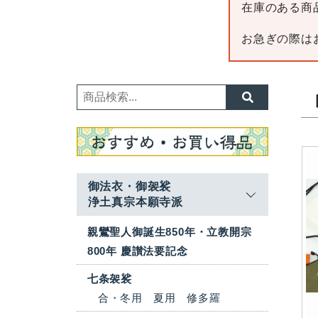
在庫のある商
お急ぎの際は
御法衣・御袈裟
浄土真宗本願寺派
親鸞聖人御誕生850年・立教開宗
800年 慶讃法要記念
七条袈裟
合・冬用
夏用
修多羅