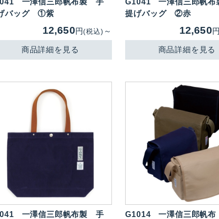
041
一澤信三郎帆布製 手
G1041
一澤信三郎帆布
げバッグ ①紫
提げバッグ ②赤
12,650
12,650
円
～
(税込)
商品詳細を見る
商品詳細を見る
041
一澤信三郎帆布製 手
G1014
一澤信三郎帆布