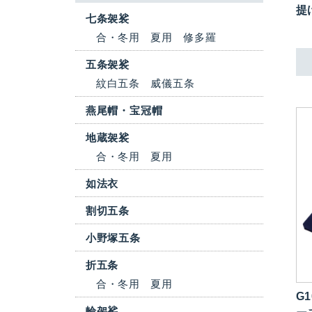
提
七条袈裟
合・冬用
夏用
修多羅
五条袈裟
紋白五条
威儀五条
燕尾帽・宝冠帽
地蔵袈裟
合・冬用
夏用
如法衣
割切五条
小野塚五条
折五条
合・冬用
夏用
G1
輪袈裟