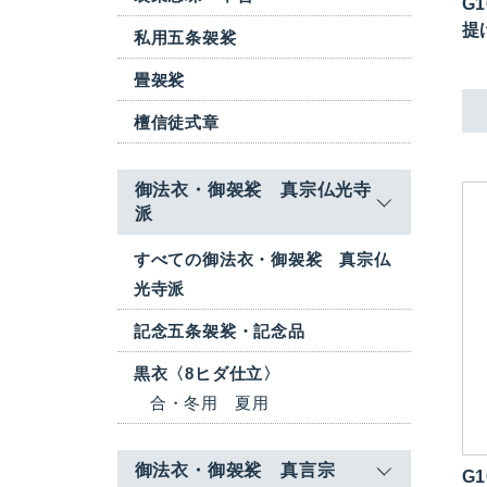
G1
提
私用五条袈裟
畳袈裟
檀信徒式章
御法衣・御袈裟 真宗仏光寺
派
すべての御法衣・御袈裟 真宗仏
光寺派
記念五条袈裟・記念品
黒衣〈8ヒダ仕立〉
合・冬用
夏用
御法衣・御袈裟 真言宗
G1