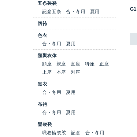
五条袈裟
G1
記念五条
合・冬用
夏用
切袴
色衣
合・冬用
夏用
類聚衣体
顕座
親座
直座
特座
正座
上座
本座
列座
黒衣
合・冬用
夏用
布袍
合・冬用
夏用
畳袈裟
職務輪袈裟
記念
合・冬用