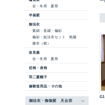
ー
合・冬用
夏用
半袈裟
御法衣
素絹・直綴・褊衫
褊衫・如法衣セット
袍服
腰衣（裙）
改良服
合・冬用
夏用
切袴・表袴
羽二重帽子
修験道用品・その他
G1
御法衣・御袈裟 天台宗