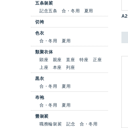
五条袈裟
記念五条
合・冬用
夏用
A2
切袴
色衣
合・冬用
夏用
類聚衣体
顕座
親座
直座
特座
正座
上座
本座
列座
黒衣
合・冬用
夏用
布袍
合・冬用
夏用
畳袈裟
職務輪袈裟
記念
合・冬用