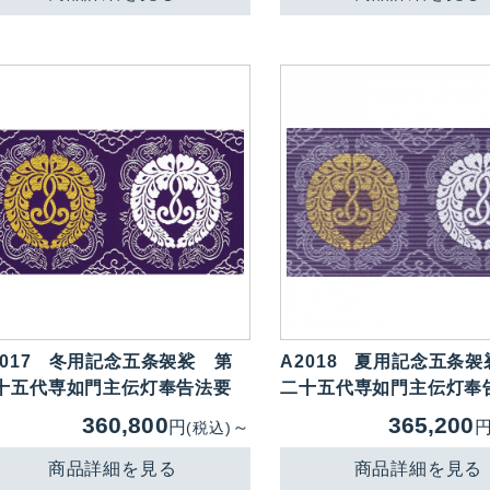
017
冬用記念五条袈裟 第
A2018
夏用記念五条袈
十五代専如門主伝灯奉告法要
二十五代専如門主伝灯奉
360,800
365,200
円
～
(税込)
商品詳細を見る
商品詳細を見る