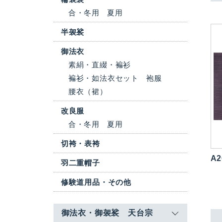
合・冬用
夏用
半袈裟
御法衣
素絹・直綴・褊衫
褊衫・如法衣セット
袍服
腰衣（裙）
改良服
合・冬用
夏用
切袴・表袴
A2
羽二重帽子
修験道用品・その他
御法衣・御袈裟 天台宗