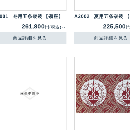
001
冬用五条袈裟 【顕座】
A2002
夏用五条袈裟 
261,800
225,500
円
～
(税込)
商品詳細を見る
商品詳細を見る