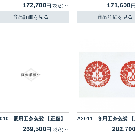
172,700
171,600
円
～
(税込)
商品詳細を見る
商品詳細を見る
010
夏用五条袈裟 【正座】
A2011
冬用五条袈裟 
269,500
282,70
円
～
(税込)