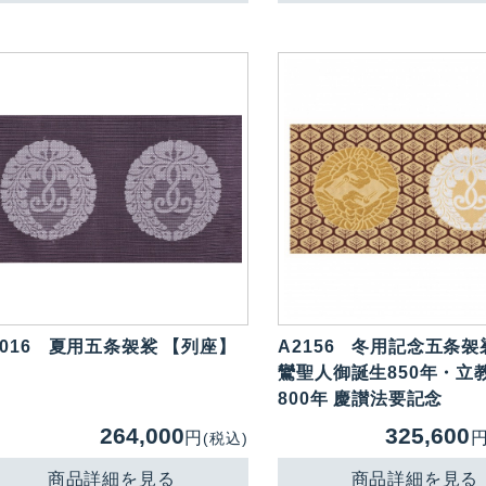
016
夏用五条袈裟 【列座】
A2156
冬用記念五条袈
鸞聖人御誕生850年・立
800年 慶讃法要記念
264,000
325,600
円
(税込)
商品詳細を見る
商品詳細を見る