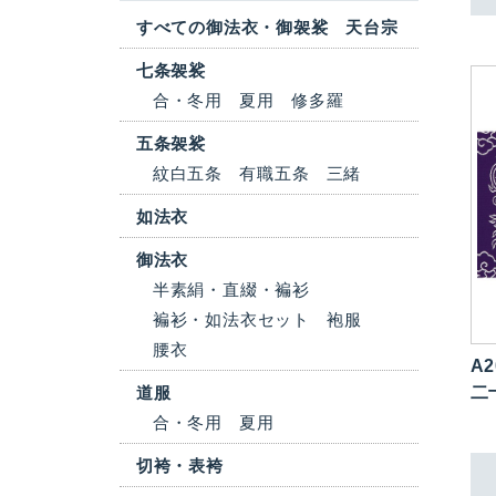
すべての御法衣・御袈裟 天台宗
七条袈裟
合・冬用
夏用
修多羅
五条袈裟
紋白五条
有職五条
三緒
如法衣
御法衣
半素絹・直綴・褊衫
褊衫・如法衣セット
袍服
腰衣
A2
道服
二
合・冬用
夏用
切袴・表袴