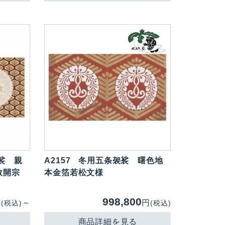
裟 親
A2157
冬用五条袈裟 曙色地
教開宗
本金箔若松文様
998,800
円
～
円
(税込)
(税込)
商品詳細を見る