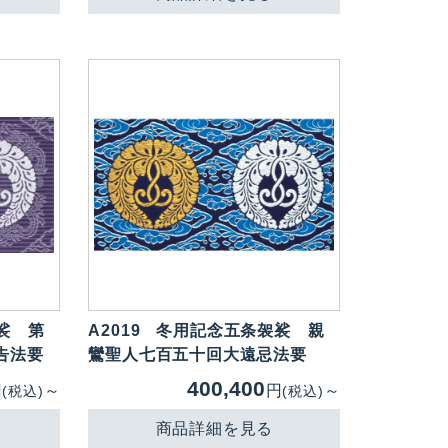
裟 第
A2019
冬用記念五条袈裟 親
告法要
鸞聖人七百五十回大遠忌法要
400,400
円
～
円
～
(税込)
(税込)
商品詳細を見る