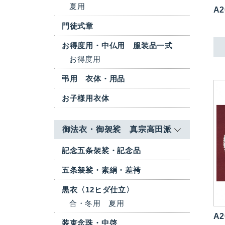
夏用
A2
門徒式章
お得度用・中仏用 服装品一式
お得度用
弔用 衣体・用品
お子様用衣体
御法衣・御袈裟 真宗高田派
記念五条袈裟・記念品
五条袈裟・素絹・差袴
黒衣〈12ヒダ仕立〉
合・冬用
夏用
A2
装束念珠・中啓