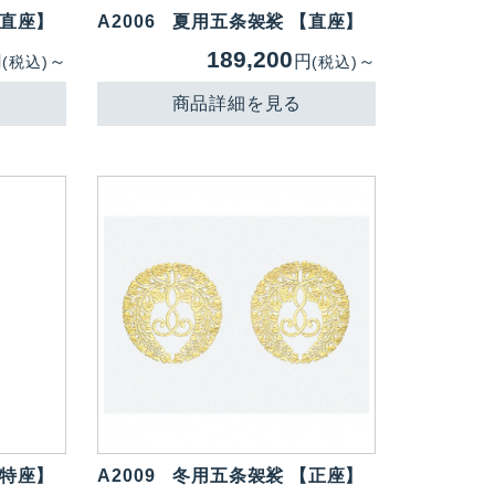
【直座】
A2006
夏用五条袈裟 【直座】
189,200
円
～
円
～
(税込)
(税込)
商品詳細を見る
【特座】
A2009
冬用五条袈裟 【正座】