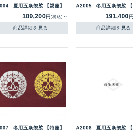
004
夏用五条袈裟 【親座】
A2005
冬用五条袈裟 
189,200
191,400
円
～
(税込)
商品詳細を見る
商品詳細を見る
007
冬用五条袈裟 【特座】
A2008
夏用五条袈裟 