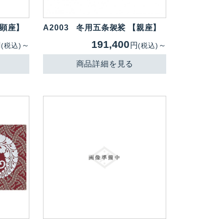
【顕座】
A2003
冬用五条袈裟 【親座】
191,400
円
～
円
～
(税込)
(税込)
商品詳細を見る