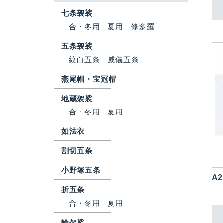
七条袈裟
合・冬用
夏用
修多羅
五条袈裟
紋白五条
威儀五条
燕尾帽・宝冠帽
地蔵袈裟
合・冬用
夏用
如法衣
割切五条
小野塚五条
A2
折五条
合・冬用
夏用
輪袈裟