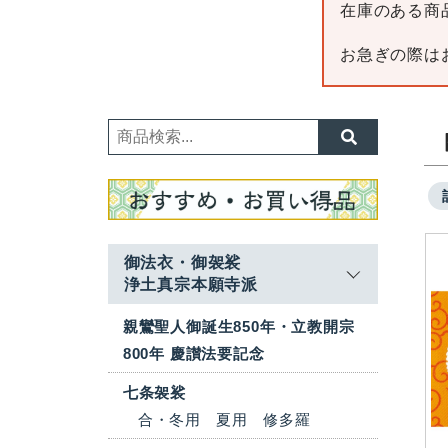
在庫のある商
お急ぎの際は
御法衣・御袈裟
浄土真宗本願寺派
親鸞聖人御誕生850年・立教開宗
800年 慶讃法要記念
七条袈裟
合・冬用
夏用
修多羅