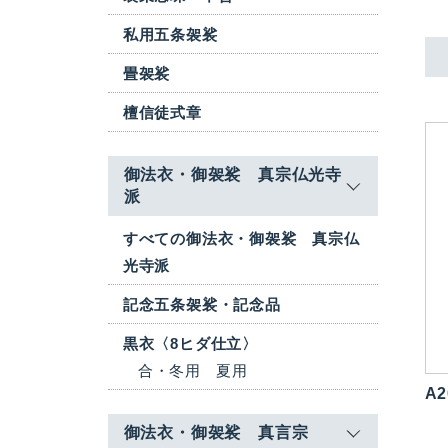
私用五条袈裟
畳袈裟
檀信徒式章
御法衣・御袈裟 真宗仏光寺
派
すべての御法衣・御袈裟 真宗仏
光寺派
記念五条袈裟・記念品
黒衣〈8ヒダ仕立〉
合・冬用
夏用
A2
御法衣・御袈裟 真言宗