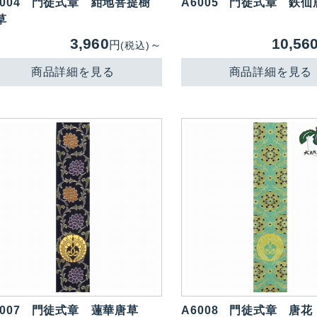
004
門徒式章 紺地菩提樹
A6005
門徒式章 鉄仙
草
3,960
10,56
円
～
(税込)
商品詳細を見る
商品詳細を見る
007
門徒式章 蓮華唐草
A6008
門徒式章 唐花