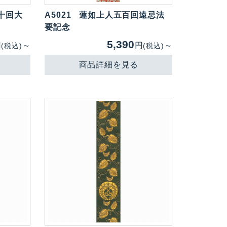
十回大
A5021
蓮如上人五百回遠忌法
要記念
5,390
円
～
円
～
(税込)
(税込)
商品詳細を見る