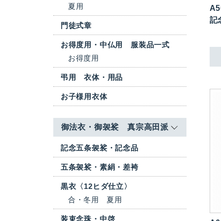
夏用
A5
記
門徒式章
お得度用・中仏用 服装品一式
お得度用
弔用 衣体・用品
お子様用衣体
御法衣・御袈裟 真宗高田派
記念五条袈裟・記念品
五条袈裟・素絹・差袴
黒衣〈12ヒダ仕立〉
合・冬用
夏用
装束念珠・中啓