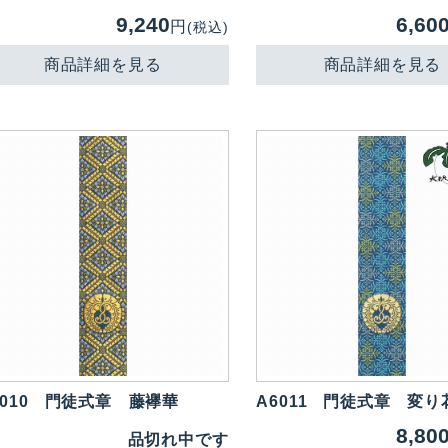
9,240
6,60
円
(税込)
商品詳細を見る
商品詳細を見る
010
門徒式章 藤襷華
A6011
門徒式章 変り
8,80
品切れ中です