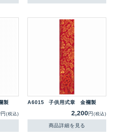
襴製
A6015
子供用式章 金襴製
0
2,200
円
円
(税込)
(税込)
商品詳細を見る