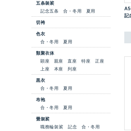
五条袈裟
A5
記念五条
合・冬用
夏用
記
切袴
色衣
合・冬用
夏用
類聚衣体
顕座
親座
直座
特座
正座
上座
本座
列座
黒衣
合・冬用
夏用
布袍
合・冬用
夏用
畳袈裟
職務輪袈裟
記念
合・冬用