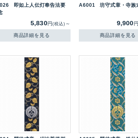
026
即如上人伝灯奉告法要
A6001
坊守式章・寺族
念
5,830
9,900
円
～
(税込)
商品詳細を見る
商品詳細を見る