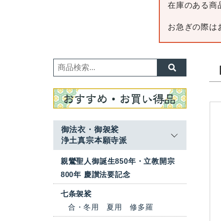
在庫のある商
お急ぎの際は
御法衣・御袈裟
浄土真宗本願寺派
親鸞聖人御誕生850年・立教開宗
800年 慶讃法要記念
七条袈裟
合・冬用
夏用
修多羅