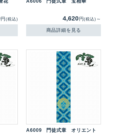
唐花
A6006
門徒式章 宝相華
0
4,620
円
円
～
(税込)
(税込)
商品詳細を見る
A6009
門徒式章 オリエント