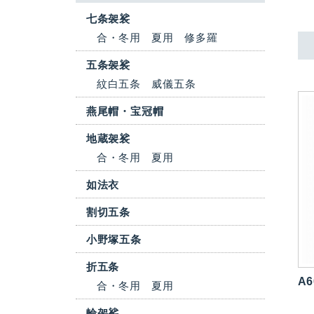
七条袈裟
合・冬用
夏用
修多羅
五条袈裟
紋白五条
威儀五条
燕尾帽・宝冠帽
地蔵袈裟
合・冬用
夏用
如法衣
割切五条
小野塚五条
折五条
A6
合・冬用
夏用
輪袈裟