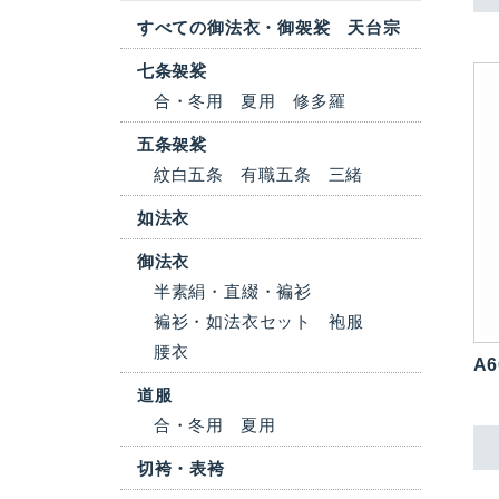
すべての御法衣・御袈裟 天台宗
七条袈裟
合・冬用
夏用
修多羅
五条袈裟
紋白五条
有職五条
三緒
如法衣
御法衣
半素絹・直綴・褊衫
褊衫・如法衣セット
袍服
腰衣
A6
道服
合・冬用
夏用
切袴・表袴