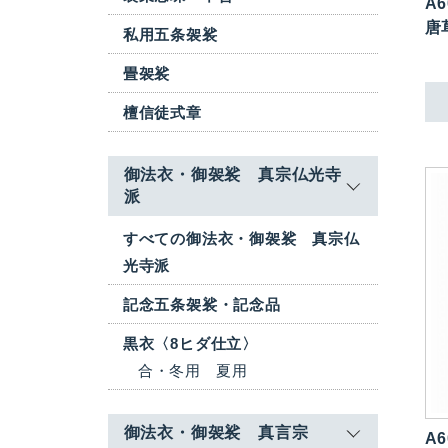
A6
唐
私用五条袈裟
畳袈裟
檀信徒式章
御法衣・御袈裟 真宗仏光寺
派
すべての御法衣・御袈裟 真宗仏
光寺派
記念五条袈裟・記念品
黒衣〈8ヒダ仕立〉
合・冬用
夏用
御法衣・御袈裟 真言宗
A6