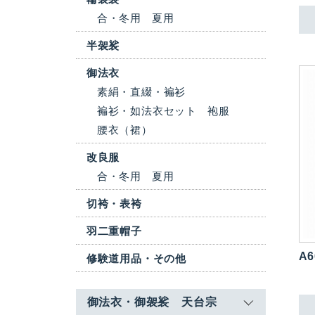
合・冬用
夏用
半袈裟
御法衣
素絹・直綴・褊衫
褊衫・如法衣セット
袍服
腰衣（裙）
改良服
合・冬用
夏用
切袴・表袴
羽二重帽子
A6
修験道用品・その他
御法衣・御袈裟 天台宗