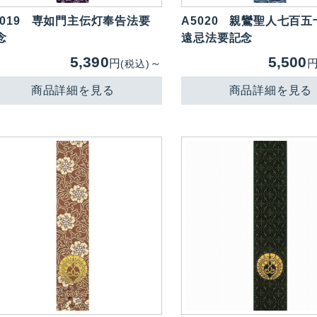
019
専如門主伝灯奉告法要
A5020
親鸞聖人七百五
念
遠忌法要記念
5,390
5,500
円
～
(税込)
商品詳細を見る
商品詳細を見る