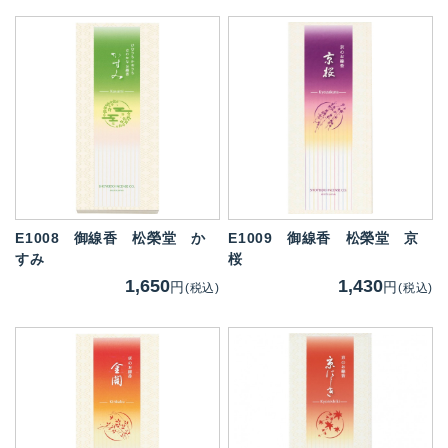
E1008
御線香 松榮堂 か
E1009
御線香 松榮堂 京
すみ
桜
1,650
1,430
円
円
(税込)
(税込)