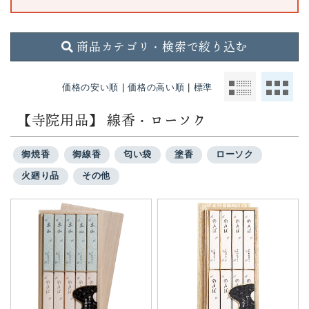
商品カテゴリ・検索で絞り込む
価格の安い順
|
価格の高い順
|
標準
【寺院用品】 線香・ローソク
御焼香
御線香
匂い袋
塗香
ローソク
火廻り品
その他