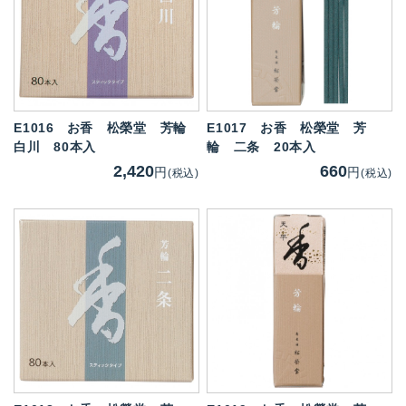
E1016
お香 松榮堂 芳輪
E1017
お香 松榮堂 芳
白川 80本入
輪 二条 20本入
2,420
660
円
円
(税込)
(税込)