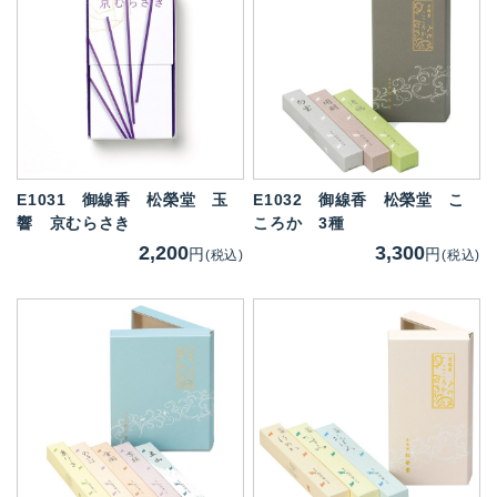
E1031
御線香 松榮堂 玉
E1032
御線香 松榮堂 こ
響 京むらさき
ころか 3種
2,200
3,300
円
円
(税込)
(税込)