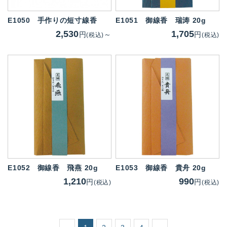
E1050
手作りの短寸線香
E1051
御線香 瑞涛 20g
2,530
1,705
円
～
円
(税込)
(税込)
E1052
御線香 飛燕 20g
E1053
御線香 貴舟 20g
1,210
990
円
円
(税込)
(税込)