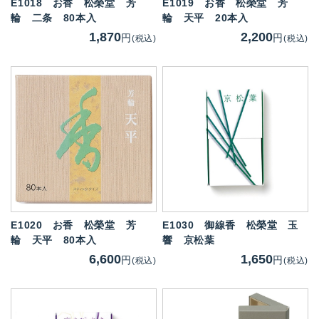
E1018
お香 松榮堂 芳
E1019
お香 松榮堂 芳
輪 二条 80本入
輪 天平 20本入
1,870
2,200
円
円
(税込)
(税込)
E1020
お香 松榮堂 芳
E1030
御線香 松榮堂 玉
輪 天平 80本入
響 京松葉
6,600
1,650
円
円
(税込)
(税込)