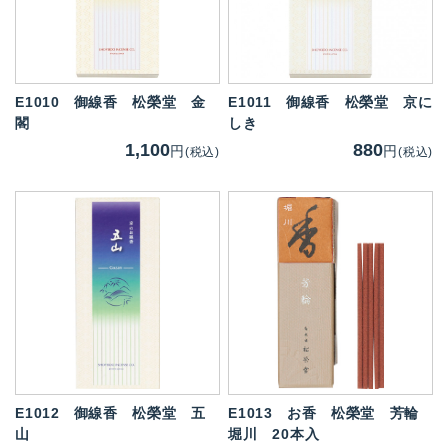
E1010
御線香 松榮堂 金
E1011
御線香 松榮堂 京に
閣
しき
1,100
880
円
円
(税込)
(税込)
E1012
御線香 松榮堂 五
E1013
お香 松榮堂 芳輪
山
堀川 20本入