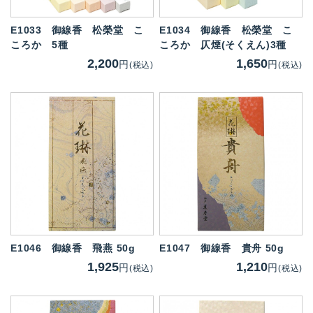
E1033
御線香 松榮堂 こ
E1034
御線香 松榮堂 こ
ころか 5種
ころか 仄煙(そくえん)3種
2,200
1,650
円
円
(税込)
(税込)
E1046
御線香 飛燕 50g
E1047
御線香 貴舟 50g
1,925
1,210
円
円
(税込)
(税込)