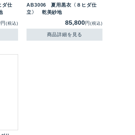
ヒダ仕
AB3006
夏用黒衣〈８ヒダ仕
地
立〉 乾美紗地
0
85,800
円
円
(税込)
(税込)
商品詳細を見る