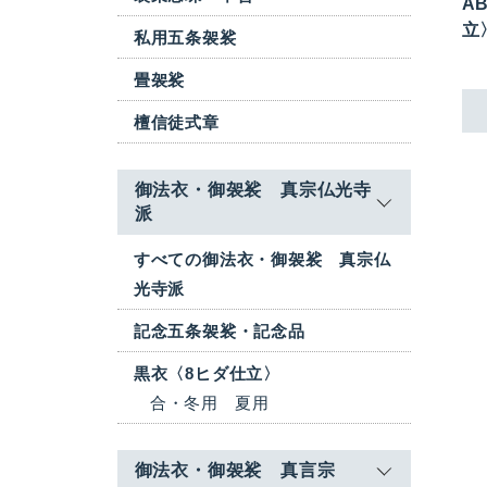
AB
立
私用五条袈裟
畳袈裟
檀信徒式章
御法衣・御袈裟 真宗仏光寺
派
すべての御法衣・御袈裟 真宗仏
光寺派
記念五条袈裟・記念品
黒衣〈8ヒダ仕立〉
合・冬用
夏用
御法衣・御袈裟 真言宗