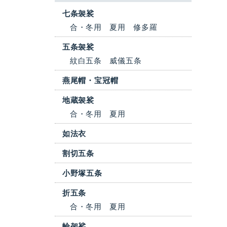
七条袈裟
合・冬用
夏用
修多羅
五条袈裟
紋白五条
威儀五条
燕尾帽・宝冠帽
地蔵袈裟
合・冬用
夏用
如法衣
割切五条
小野塚五条
折五条
合・冬用
夏用
輪袈裟