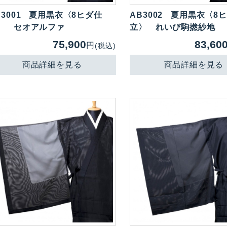
3001
夏用黒衣〈8ヒダ仕
AB3002
夏用黒衣〈8
〉 セオアルファ
立〉 れいび駒撚紗地
75,900
83,60
円
(税込)
商品詳細を見る
商品詳細を見る