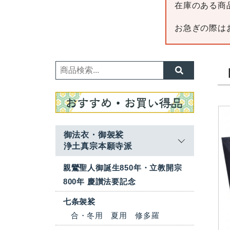
在庫のある商
お急ぎの際は
御法衣・御袈裟
浄土真宗本願寺派
親鸞聖人御誕生850年・立教開宗
800年 慶讃法要記念
七条袈裟
合・冬用
夏用
修多羅