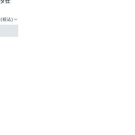
ヒダ仕
円
～
(税込)