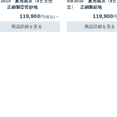
3010
夏用黒衣〈8ヒダ仕
AB3010
夏用黒衣〈8
〉 正絹製②官紗地
立〉 正絹製絽地
119,900
119,900
円
～
(税込)
商品詳細を見る
商品詳細を見る