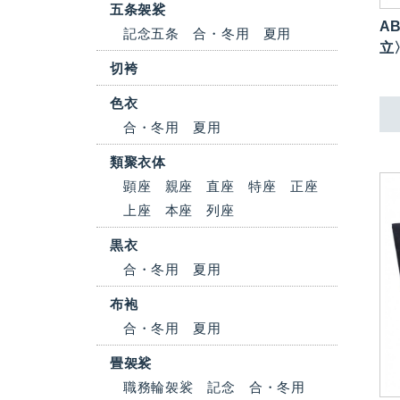
五条袈裟
AB
記念五条
合・冬用
夏用
立
切袴
色衣
合・冬用
夏用
類聚衣体
顕座
親座
直座
特座
正座
上座
本座
列座
黒衣
合・冬用
夏用
布袍
合・冬用
夏用
畳袈裟
職務輪袈裟
記念
合・冬用