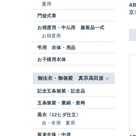
夏用
AB
立
門徒式章
お得度用・中仏用 服装品一式
お得度用
弔用 衣体・用品
お子様用衣体
御法衣・御袈裟 真宗高田派
記念五条袈裟・記念品
五条袈裟・素絹・差袴
黒衣〈12ヒダ仕立〉
合・冬用
夏用
装束念珠・中啓