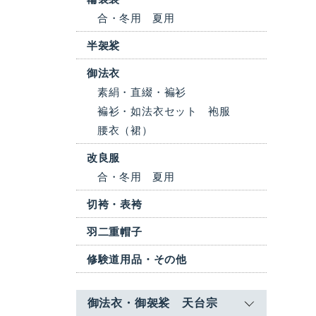
合・冬用
夏用
半袈裟
御法衣
素絹・直綴・褊衫
褊衫・如法衣セット
袍服
腰衣（裙）
改良服
合・冬用
夏用
切袴・表袴
羽二重帽子
修験道用品・その他
御法衣・御袈裟 天台宗