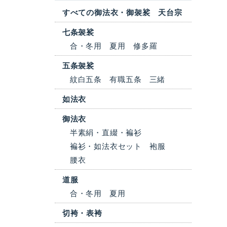
すべての御法衣・御袈裟 天台宗
七条袈裟
合・冬用
夏用
修多羅
五条袈裟
紋白五条
有職五条
三緒
如法衣
御法衣
半素絹・直綴・褊衫
褊衫・如法衣セット
袍服
腰衣
道服
合・冬用
夏用
切袴・表袴