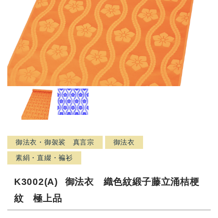
御法衣・御袈裟 真言宗
御法衣
素絹・直綴・褊衫
K3002(A)
御法衣 織色紋緞子藤立涌桔梗
紋 極上品