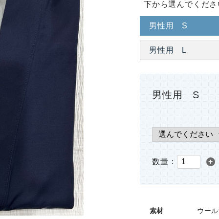
下から選んでくださ
男性用 S
男性用 L
男性用 S
数量：
+
素材
ウール