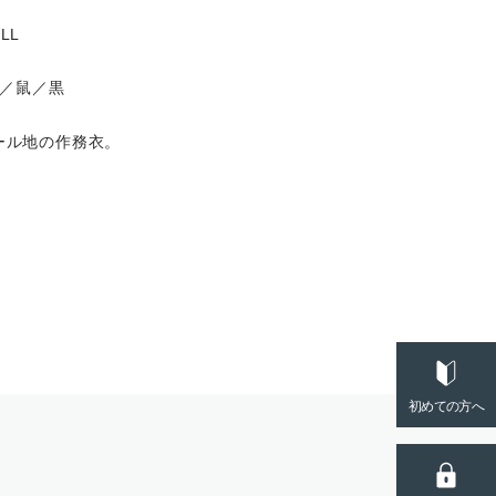
/LL
／鼠／黒
ール地の作務衣。
初めての方へ