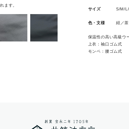
れます。
サイズ
S/M/L
色・文様
紺／茶
保温性の高い高級ウ
上衣：袖口ゴム式
モンペ：腰ゴム式