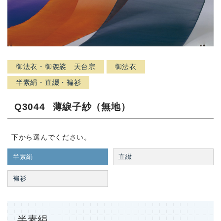
御法衣・御袈裟 天台宗
御法衣
半素絹・直綴・褊衫
Q3044
薄綟子紗（無地）
下から選んでください。
半素絹
直綴
褊衫
半素絹