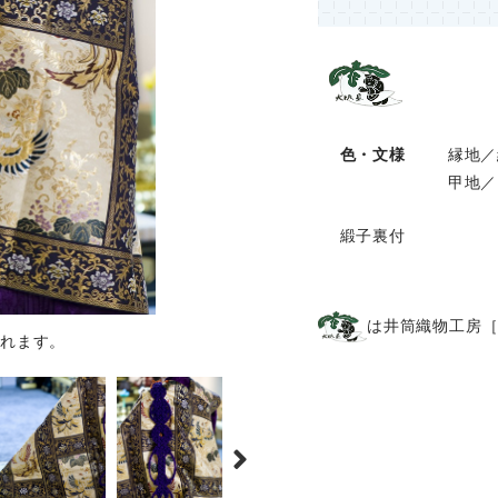
色・文様
縁地／
甲地／
緞子裏付
は井筒織物工房
れます。