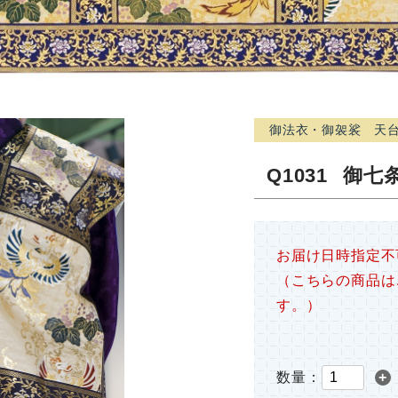
御法衣・御袈裟 天
Q1031
御七
お届け日時指定不
（こちらの商品は
す。）
数量：
+