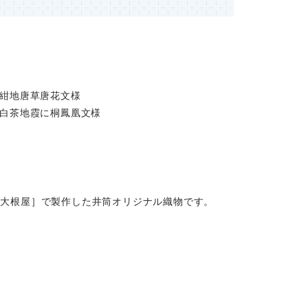
紺地唐草唐花文様
白茶地霞に桐鳳凰文様
［大根屋］で製作した井筒オリジナル織物です。