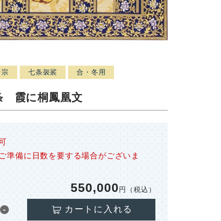
台宗
七条袈裟
合・冬用
条 霞に桐鳳凰文
可
ご準備に日数を要する場合がございま
550,000
円（税込）
カートに入れる
-