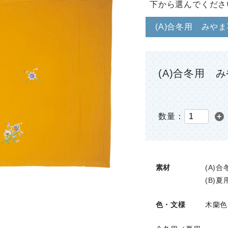
下から選んでくださ
(A)合冬用 
数量：
+
素材
(A)
(B)
色・文様
木蘭色