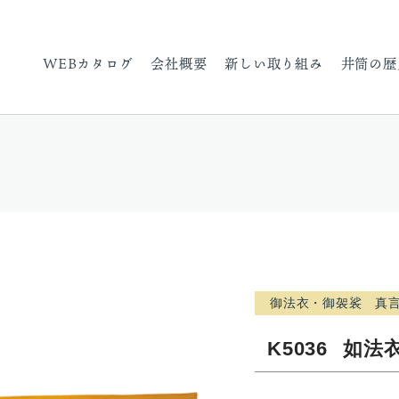
WEBカタログ
会社概要
新しい取り組み
井筒の歴
御法衣・御袈裟 真
K5036
如法