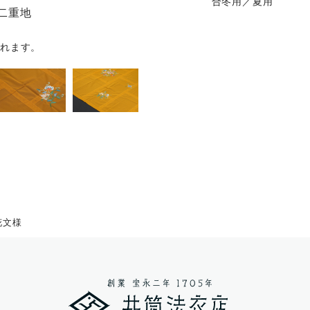
合冬用／夏用
羽二重地
れます。
花文様