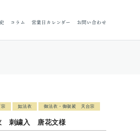
史
コラム
営業日カレンダー
お問い合わせ
言宗
如法衣
御法衣・御袈裟 天台宗
衣 刺繍入 唐花文様