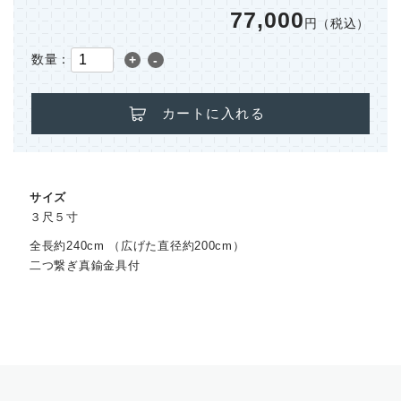
77,000
円（税込）
数量：
+
-
カートに入れる
サイズ
３尺５寸
全長約240cm （広げた直径約200cm）
二つ繋ぎ真鍮金具付