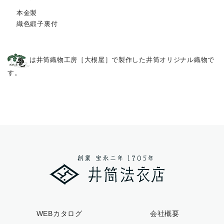
本金製
織色緞子裏付
は井筒織物工房［大根屋］で製作した井筒オリジナル織物で
す。
WEBカタログ
会社概要