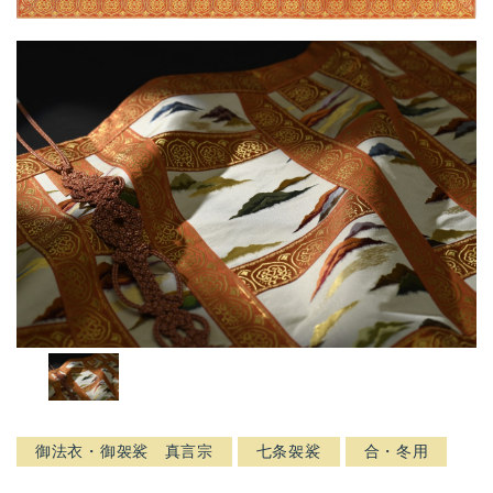
御法衣・御袈裟 真言宗
七条袈裟
合・冬用